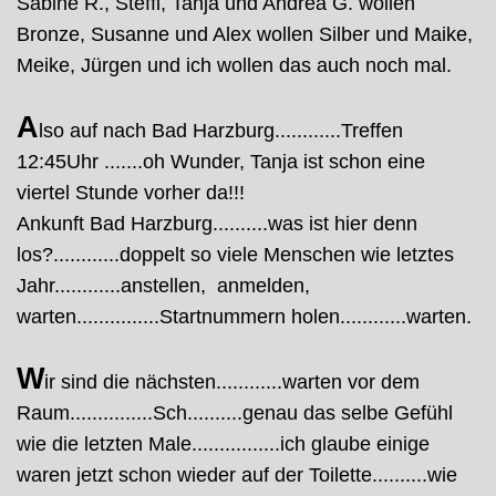
Sabine R., Steffi, Tanja und Andrea G. wollen
Bronze, Susanne und Alex wollen Silber und Maike,
Meike, Jürgen und ich wollen das auch noch mal.
A
lso auf nach Bad Harzburg............Treffen
12:45Uhr .......oh Wunder, Tanja ist schon eine
viertel Stunde vorher da!!!
Ankunft Bad Harzburg..........was ist hier denn
los?............doppelt so viele Menschen wie letztes
Jahr............anstellen, anmelden,
warten...............Startnummern holen............warten.
W
ir sind die nächsten............warten vor dem
Raum...............Sch..........genau das selbe Gefühl
wie die letzten Male................ich glaube einige
waren jetzt schon wieder auf der Toilette..........wie